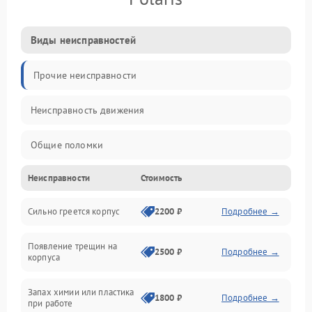
Виды неисправностей
Прочие неисправности
Неисправность движения
Общие поломки
Неисправности
Стоимость
Неисправность датчиков
Сильно греется корпус
2200 ₽
Подробнее →
Неисправность программного обеспечения
Появление трещин на
Проблемы с сигналом
2500 ₽
Подробнее →
корпуса
Неисправность резервуаров и систем подачи воды
Запах химии или пластика
1800 ₽
Подробнее →
при работе