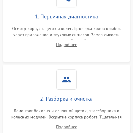
1. Первичная диагностика
Осмотр корпуса, щеток и колес. Проверка кодов ошибок
через приложение и звуковых сигналов. Замер емкости
аккумулятора и тестирование базовой станции зарядки.
Подробнее
Оценка работы лидара, бампера и датчиков падения для
локализации неисправности.
2. Разборка и очистка
Демонтаж боковых и основной щеток, пылесборника и
колесных модулей. Вскрытие корпуса робота. Тщательная
очистка внутренних полостей, шестерней и плат от
Подробнее
скопившейся пыли, волос и шерсти животных с