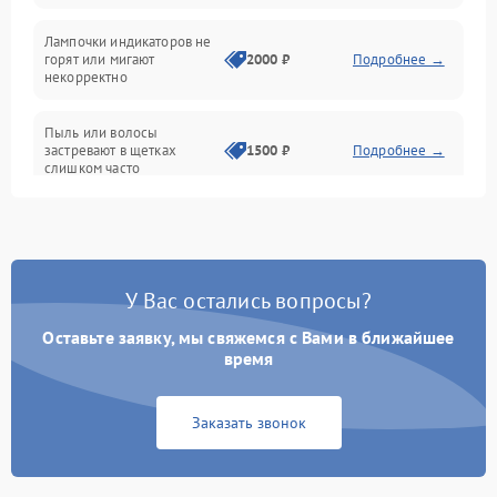
Проблемы с механикой
Лампочки индикаторов не
горят или мигают
2000 ₽
Подробнее →
Батарея
некорректно
Режим работы
Пыль или волосы
застревают в щетках
1500 ₽
Подробнее →
слишком часто
Программные сбои
У Вас остались вопросы?
Оставьте заявку, мы свяжемся с Вами в ближайшее
время
Заказать звонок