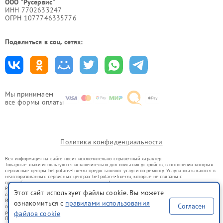
ООО "Русервис"
ИНН 7702633247
ОГРН 1077746335776
Поделиться в соц. сетях:
Мы принимаем
все формы оплаты
Политика конфиденциальности
Вся информация на сайте носит исключительно справочный характер.
Товарные знаки используются исключительно для описания устройств, в отношении которых
сервисные центры bel.polaris-fixer.ru предоставляют услуги по ремонту. Услуги оказываются в
неавторизованных сервисных центрах bel.polaris-fixer.ru, которые не связаны с
правообладателями товарных знаков или их официальными представителями.
Ремонт осуществляется для устройств, уже введенных в гражданский оборот в соответствии
Этот сайт использует файлы cookie. Вы можете
со статьей 1487 ГК РФ.
Использование товарных знаков не преследует цели индивидуализации услуг или введения
ознакомиться с
правилами использования
Согласен
потребителей в заблуждение, а служит для информирования о предоставляемых услугах по
файлов cookie
ремонту техники указанных брендов.
Представленная на сайте информация не является публичной офертой, определяемой