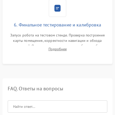
6. Финальное тестирование и калибровка
Запуск робота на тестовом стенде. Проверка построения
карты помещения, корректности навигации и обхода
препятствий. Оценка силы всасывания и работы турбины.
Подробнее
Тестирование автоматического возврата на док-станцию и
процесса зарядки.
FAQ. Ответы на вопросы