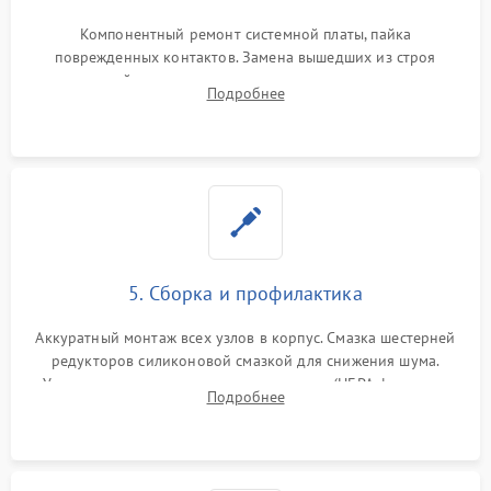
Компонентный ремонт системной платы, пайка
поврежденных контактов. Замена вышедших из строя
двигателей, изношенного аккумулятора, неисправного
Подробнее
лидара или помпы подачи воды. Восстановление шлейфов и
устранение последствий попадания влаги.
5. Сборка и профилактика
Аккуратный монтаж всех узлов в корпус. Смазка шестерней
редукторов силиконовой смазкой для снижения шума.
Установка новых расходных материалов (HEPA-фильтров,
Подробнее
микрофибры, щеток). Надежная фиксация разъемов и
проверка герметичности водяного контура.