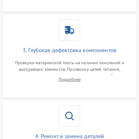
использованием сжатого воздуха и щеток.
3. Глубокая дефектовка компонентов
Проверка материнской платы на наличие окислений и
выгоревших элементов. Прозвонка цепей питания,
тестирование приводных моторов колес и турбины
Подробнее
всасывания. Оценка состояния оптических и инфракрасных
датчиков, а также механизма лазерного дальномера.
4. Ремонт и замена деталей