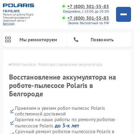
+7 (800) 301-55-83
FIX-POLARIS
Ежедневно, с 10:00 до 20:00
Ремонт устройств Polaris
+7 (800) 301-55-83
Специализированный
cервисный центр г.
Звонок бесплатный по РФ
Белгород
Мы ремонтируем
Позвонить
ороде
Робот-пылесос Polaris восстановление аккумулятора
Восстановление аккумулятора на
роботе-пылесосе Polaris в
Белгороде
Привезем и увезем робот-пылесос Polaris
собственной доставкой
Гарантия на наши работы по ремонту роботов-
Ремонт вертикальных пылесосов Polaris
Ремонт водонагревателей Polaris
Ремонт микроволновых печей Polaris
Ремонт увлажнителей воздуха Polaris
Ремонт планетарных миксеров Polaris
до 3-х лет
пылесосов Polaris
Срочный ремонт роботов-пылесосов Polaris в