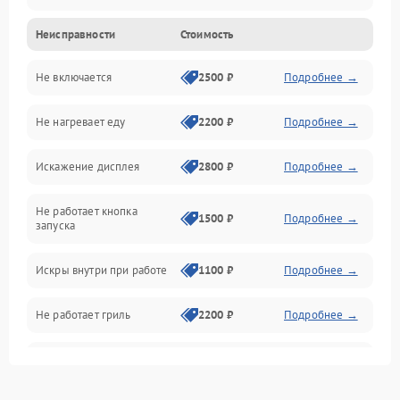
Неисправности
Стоимость
Дверца и корпус
Не включается
2500 ₽
Подробнее →
Механика и внутренние элементы
Не нагревает еду
2200 ₽
Подробнее →
Механические повреждения
Искажение дисплея
2800 ₽
Подробнее →
Питание и запуск
Не работает кнопка
Нагрев и приготовление
1500 ₽
Подробнее →
запуска
Программное обеспечение
Искры внутри при работе
1100 ₽
Подробнее →
Не работает гриль
2200 ₽
Подробнее →
Перегрев или отключение
2400 ₽
Подробнее →
во время работы