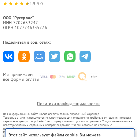
4.9-5.0
ООО "Русервис"
ИНН 7702633247
ОГРН 1077746335776
Поделиться в соц. сетях:
Мы принимаем
все формы оплаты
Политика конфиденциальности
Вся информация на сайте носит исключительно справочный характер.
Товарные знаки используются исключительно для описания устройств, в отношении которых
сервисные центры bel.polaris-fixer.ru предоставляют услуги по ремонту. Услуги оказываются в
неавторизованных сервисных центрах bel.polaris-fixer.ru, которые не связаны с
правообладателями товарных знаков или их официальными представителями.
Ремонт осуществляется для устройств, уже введенных в гражданский оборот в соответствии
Этот сайт использует файлы cookie. Вы можете
со статьей 1487 ГК РФ.