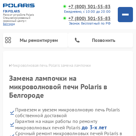
+7 (800) 301-55-83
FIX-POLARIS
Ежедневно, с 10:00 до 20:00
Ремонт устройств Polaris
+7 (800) 301-55-83
Специализированный
cервисный центр г.
Звонок бесплатный по РФ
Белгород
Мы ремонтируем
Позвонить
ороде
Микроволновая печь Polaris замена лампочки
Замена лампочки на
микроволновой печи Polaris в
Белгороде
Привезем и увезем микроволновую печь Polaris
собственной доставкой
Гарантия на наши работы по ремонту
Ремонт вертикальных пылесосов Polaris
Ремонт водонагревателей Polaris
Ремонт роботов-пылесосов Polaris
Ремонт увлажнителей воздуха Polaris
Ремонт планетарных миксеров Polaris
до 3-х лет
микроволновых печей Polaris
Срочный ремонт микроволновых печей Polaris в