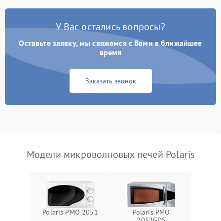
Появление запаха гари
2400 ₽
Подробнее →
У Вас остались вопросы?
Проблемы с вентилятором
2000 ₽
Подробнее →
Оставьте заявку, мы свяжемся с Вами в ближайшее
время
Поломка системы
2200 ₽
Подробнее →
охлаждения
Заказать звонок
Не работают сенсорные
2400 ₽
Подробнее →
кнопки
Не горит подсветка
2000 ₽
Подробнее →
Сломался трансформатор
1000 ₽
Подробнее →
Модели микроволновых печей Polaris
Polaris PMO 2051
Polaris PMO
2052GDS