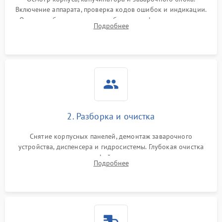
Включение аппарата, проверка кодов ошибок и индикации.
Оценка работы помпы, термоблока и кофемолки на слух.
Подробнее
Измерение температуры и давления воды для выявления
локализации поломки.
2. Разборка и очистка
Снятие корпусных панелей, демонтаж заварочного
устройства, диспенсера и гидросистемы. Глубокая очистка
внутренних узлов от кофейных масел, жмыха и накипи.
Подробнее
Промывка дренажных каналов и фильтров с использованием
специализированной химии.