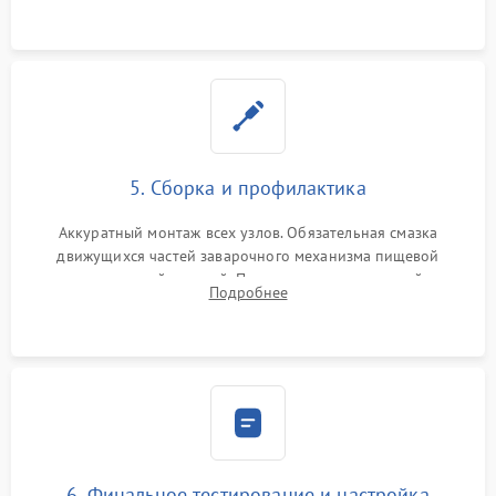
протечек.
5. Сборка и профилактика
Аккуратный монтаж всех узлов. Обязательная смазка
движущихся частей заварочного механизма пищевой
силиконовой смазкой. Проведение программной
Подробнее
декальцинации и очистки системы от кофейных масел.
Надежная фиксация всех соединений.
6. Финальное тестирование и настройка