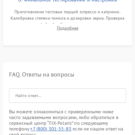
Приготовление тестовых порций эспрессо и капучино.
Калибровка степени помола и дозировки зерна. Проверка
плотности кофейной таблетки, температуры напитка и
Подробнее
качества молочной пены. Контроль отсутствия посторонних
шумов и протечек.
FAQ. Ответы на вопросы
Вы можете ознакомиться с приведенными ниже
часто задаваемыми вопросами, либо обратиться в
сервисный центр “FIX-Polaris” по следующему
телефону
+7 (800) 301-55-83
если не нашли ответ на
свой вопрос.