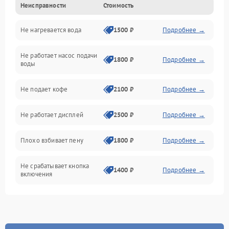
Неисправности
Стоимость
Прочие неисправности
Не нагревается вода
1500 ₽
Подробнее →
Включение и работа
Не работает насос подачи
Проблемы с водой
1800 ₽
Подробнее →
воды
Проблемы с капучинатором и паром
Не подает кофе
2100 ₽
Подробнее →
Управление и электроника
Не работает дисплей
2500 ₽
Подробнее →
Программное обеспечение
Плохо взбивает пену
1800 ₽
Подробнее →
Не срабатывает кнопка
1400 ₽
Подробнее →
включения
Запах гари при работе
1800 ₽
Подробнее →
Постоянные сбои в работе
1500 ₽
Подробнее →