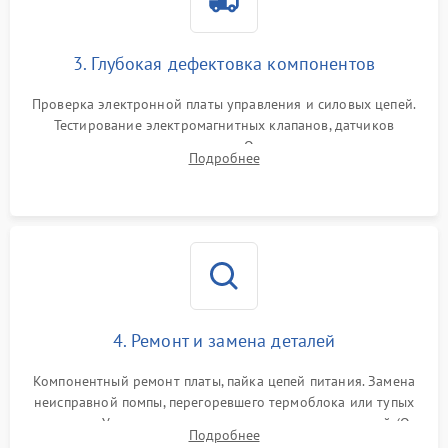
3. Глубокая дефектовка компонентов
Проверка электронной платы управления и силовых цепей.
Тестирование электромагнитных клапанов, датчиков
температуры и расходомера. Оценка степени износа
Подробнее
жерновов кофемолки, уплотнительных колец гидросистемы
и шестерней редуктора.
4. Ремонт и замена деталей
Компонентный ремонт платы, пайка цепей питания. Замена
неисправной помпы, перегоревшего термоблока или тупых
жерновов. Установка новых силиконовых уплотнителей (O-
Подробнее
ring) и тефлоновых трубок для надежного устранения