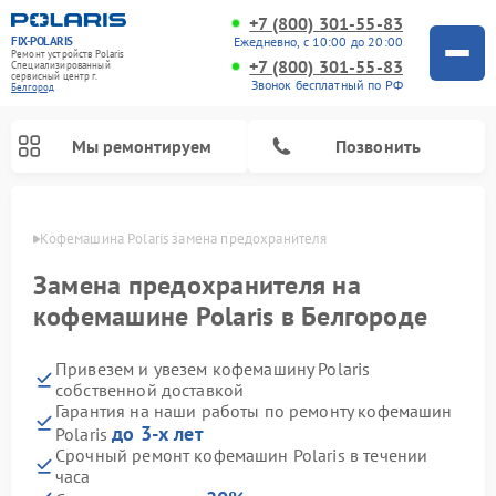
+7 (800) 301-55-83
FIX-POLARIS
Ежедневно, с 10:00 до 20:00
Ремонт устройств Polaris
+7 (800) 301-55-83
Специализированный
cервисный центр г.
Звонок бесплатный по РФ
Белгород
Мы ремонтируем
Позвонить
ороде
Кофемашина Polaris замена предохранителя
Замена предохранителя на
кофемашине Polaris в Белгороде
Привезем и увезем кофемашину Polaris
собственной доставкой
Гарантия на наши работы по ремонту кофемашин
до 3-х лет
Polaris
Ремонт вертикальных пылесосов Polaris
Ремонт водонагревателей Polaris
Ремонт роботов-пылесосов Polaris
Ремонт микроволновых печей Polaris
Ремонт увлажнителей воздуха Polaris
Ремонт планетарных миксеров Polaris
Срочный ремонт кофемашин Polaris в течении
часа